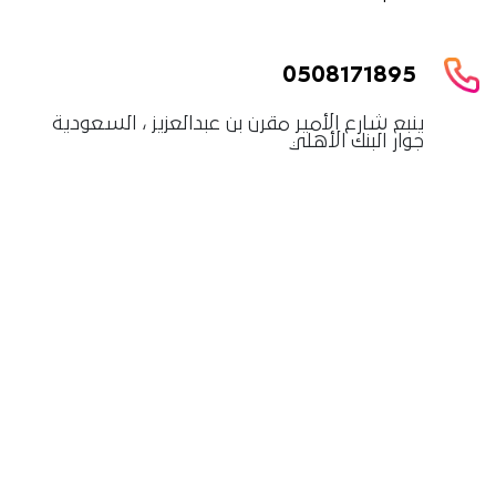
0508171895
ينبع شارع الأمير مقرن بن عبدالعزيز ، السعودية
جوار البنك الأهلي