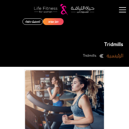
حجز موعد
تسجيل دخول
الرئيسية
الباقات
Tridmills
نبذه عنا
الرئيسية
Tridmills
المدونة الرياضية
اتصل بنا